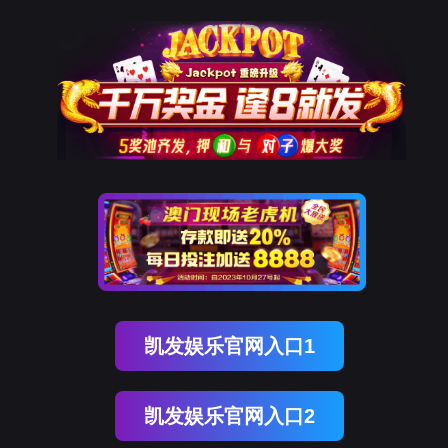
凯发娱乐官网入口1
凯发娱乐官网入口2