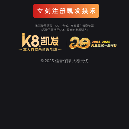
立 刻 注 册 凯 发 娱 乐
推荐使用谷歌、UC、火狐、夸客等主流浏览器
（尽量不要使用QQ、搜狗浏览器进入）
© 2025 信誉保障 大额无忧