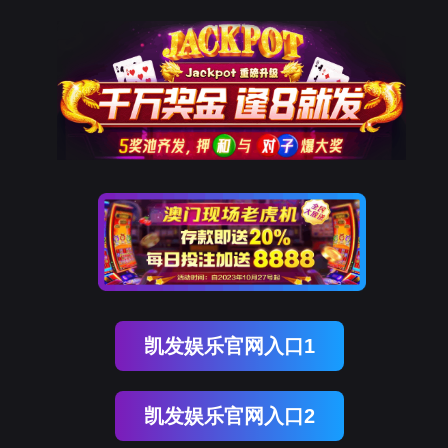
凯发娱乐官网入口1
凯发娱乐官网入口2